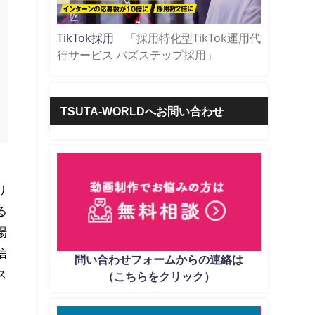
TikTok採用
「採用特化型TikTok運用代
行サービス バズステップ採用」
TSUTA-WORLDへお問い合わせ
り
る
場
信
問い合わせフォームからの連絡は
ス
（こちらをクリック）