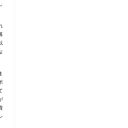
し
れ
募
以
な
ま
ポ
て
が
資
シ