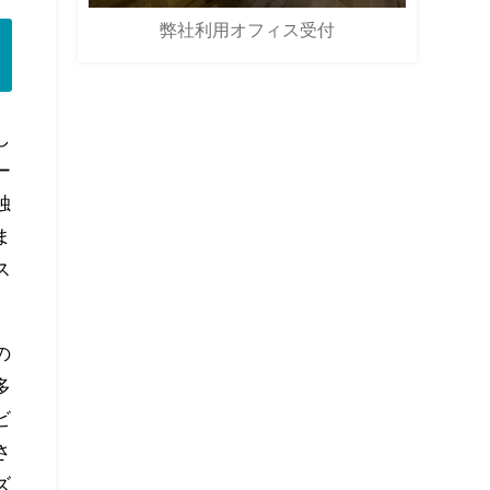
弊社利用オフィス受付
し
ー
独
ま
ス
の
多
ビ
さ
ズ