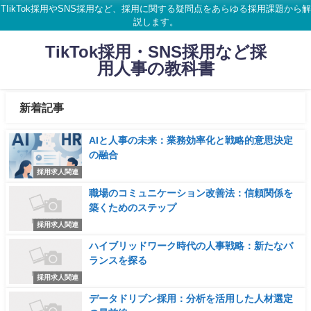
TIikTok採用やSNS採用など、採用に関する疑問点をあらゆる採用課題から解
説します。
TikTok採用・SNS採用など採
用人事の教科書
新着記事
AIと人事の未来：業務効率化と戦略的意思決定
の融合
採用求人関連
職場のコミュニケーション改善法：信頼関係を
築くためのステップ
採用求人関連
ハイブリッドワーク時代の人事戦略：新たなバ
ランスを探る
採用求人関連
データドリブン採用：分析を活用した人材選定