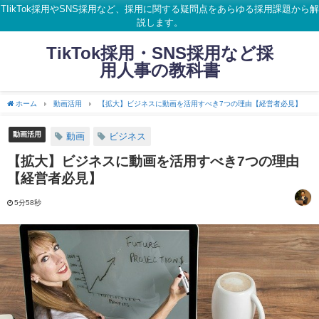
TIikTok採用やSNS採用など、採用に関する疑問点をあらゆる採用課題から解
説します。
TikTok採用・SNS採用など採
用人事の教科書
ホーム
動画活用
【拡大】ビジネスに動画を活用すべき7つの理由【経営者必見】
動画活用
動画
ビジネス
【拡大】ビジネスに動画を活用すべき7つの理由
【経営者必見】
5分58秒