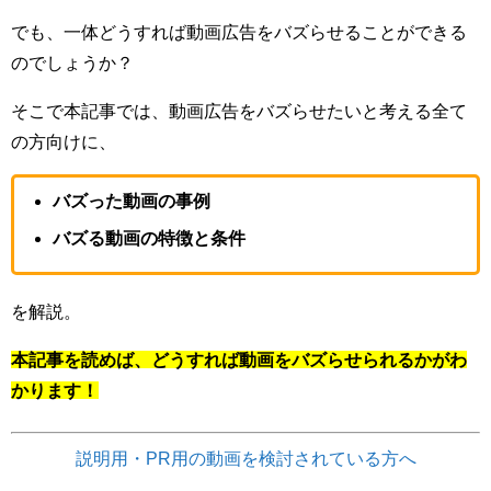
でも、一体どうすれば動画広告をバズらせることができる
のでしょうか？
そこで本記事では、動画広告をバズらせたいと考える全て
の方向けに、
バズった動画の事例
バズる動画の特徴と条件
を解説。
本記事を読めば、どうすれば動画をバズらせられるかがわ
かります！
説明用・PR用の動画を検討されている方へ