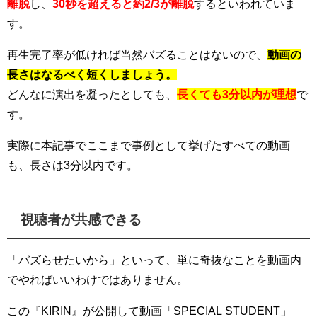
離脱
し、
30秒を超えると約2/3が離脱
するといわれていま
す。
再生完了率が低ければ当然バズることはないので、
動画の
長さはなるべく短くしましょう。
どんなに演出を凝ったとしても、
長くても3分以内が理想
で
す。
実際に本記事でここまで事例として挙げたすべての動画
も、長さは3分以内です。
視聴者が共感できる
「バズらせたいから」といって、単に奇抜なことを動画内
でやればいいわけではありません。
この『KIRIN』が公開して動画「SPECIAL STUDENT」