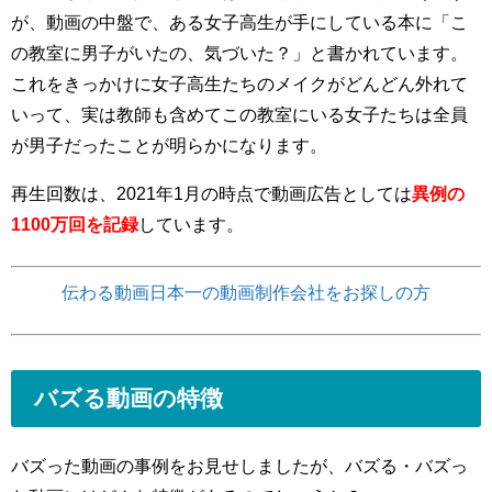
が、動画の中盤で、ある女子高生が手にしている本に「こ
の教室に男子がいたの、気づいた？」と書かれています。
これをきっかけに女子高生たちのメイクがどんどん外れて
いって、実は教師も含めてこの教室にいる女子たちは全員
が男子だったことが明らかになります。
再生回数は、2021年1月の時点で動画広告としては
異例の
1100万回を記録
しています。
伝わる動画日本一の動画制作会社をお探しの方
バズる動画の特徴
バズった動画の事例をお見せしましたが、バズる・バズっ