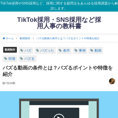
TIikTok採用やSNS採用など、採用に関する疑問点をあらゆる採用課題から解
説します。
TikTok採用・SNS採用など採
用人事の教科書
ホーム
動画制作
バズる動画の条件とは？バズるポイントや特徴を紹介
動画制作
バズ
バズった
条件
事例
動画
特徴
バズる
バズる動画の条件とは？バズるポイントや特徴を
紹介
7分24秒