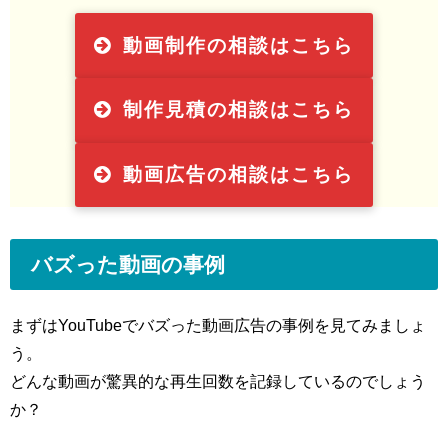
動画制作の相談はこちら
制作見積の相談はこちら
動画広告の相談はこちら
バズった動画の事例
まずはYouTubeでバズった動画広告の事例を見てみましょ
う。
どんな動画が驚異的な再生回数を記録しているのでしょう
か？