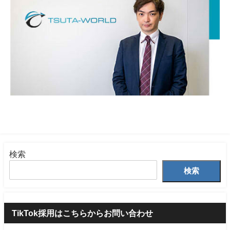
検索
検索
TikTok採用はこちらからお問い合わせ