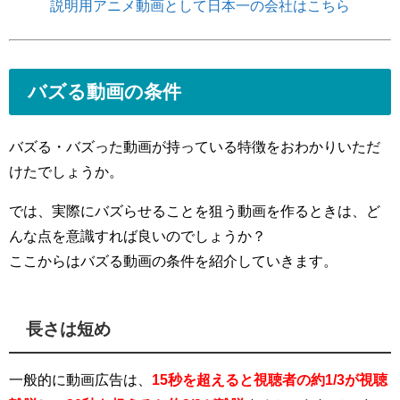
説明用アニメ動画として日本一の会社はこちら
バズる動画の条件
バズる・バズった動画が持っている特徴をおわかりいただ
けたでしょうか。
では、実際にバズらせることを狙う動画を作るときは、ど
んな点を意識すれば良いのでしょうか？
ここからはバズる動画の条件を紹介していきます。
長さは短め
一般的に動画広告は、
15秒を超えると視聴者の約1/3が視聴