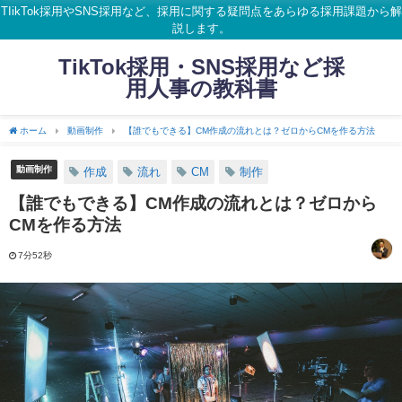
TIikTok採用やSNS採用など、採用に関する疑問点をあらゆる採用課題から解
説します。
TikTok採用・SNS採用など採
用人事の教科書
ホーム
動画制作
【誰でもできる】CM作成の流れとは？ゼロからCMを作る方法
動画制作
作成
流れ
CM
制作
【誰でもできる】CM作成の流れとは？ゼロから
CMを作る方法
7分52秒