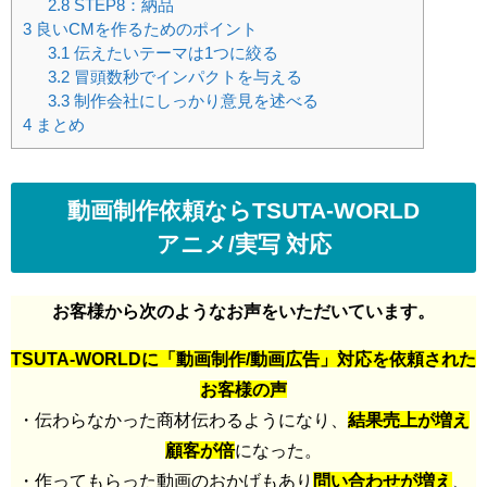
2.8
STEP8：納品
3
良いCMを作るためのポイント
3.1
伝えたいテーマは1つに絞る
3.2
冒頭数秒でインパクトを与える
3.3
制作会社にしっかり意見を述べる
4
まとめ
動画制作依頼ならTSUTA-WORLD
アニメ/実写 対応
お客様から次のようなお声をいただいています。
TSUTA-WORLDに「動画制作/動画広告」対応を依頼された
お客様の声
・伝わらなかった商材伝わるようになり、
結果売上が増え
顧客が倍
になった。
・作ってもらった動画のおかげもあり
問い合わせが増え
、