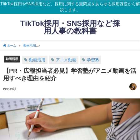
TIikTok採用やSNS採用など、採用に関する疑問点をあらゆる採用課題から解
説します。
TikTok採用・SNS採用など採
用人事の教科書
ホーム
動画活用
【PR・広報担当者必見】学習塾がアニメ動画を活用すべき理由を紹
動画活用
動画活用
アニメ動画
学習塾
【PR・広報担当者必見】学習塾がアニメ動画を活
用すべき理由を紹介
5分9秒