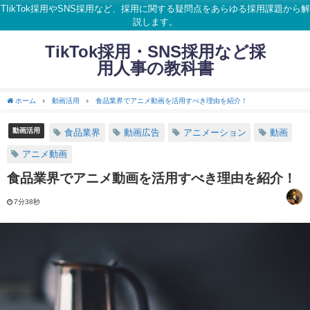
TIikTok採用やSNS採用など、採用に関する疑問点をあらゆる採用課題から解
説します。
TikTok採用・SNS採用など採
用人事の教科書
ホーム
動画活用
食品業界でアニメ動画を活用すべき理由を紹介！
動画活用
食品業界
動画広告
アニメーション
動画
アニメ動画
食品業界でアニメ動画を活用すべき理由を紹介！
7分38秒