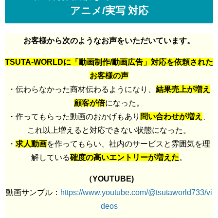
アニメ/実写 対応
お客様から次のようなお声をいただいています。
TSUTA-WORLDに「動画制作/動画広告」対応を依頼された
お客様の声
・伝わらなかった商材伝わるようになり、
結果売上が増え
顧客が倍
になった。
・作ってもらった動画のおかげもあり
問い合わせが増え
、
これ以上増えると対応できない状態になった。
・
求人動画
を作ってもらい、社内のサービスと雰囲気を理
解している
確度の高いエントリーが増えた
。
（YOUTUBE)
動画サンプル：
https://www.youtube.com/@tsutaworld733/vi
deos