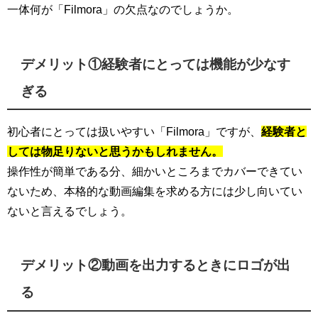
一体何が「Filmora」の欠点なのでしょうか。
デメリット①経験者にとっては機能が少なす
ぎる
初心者にとっては扱いやすい「Filmora」ですが、
経験者と
しては物足りないと思うかもしれません。
操作性が簡単である分、細かいところまでカバーできてい
ないため、本格的な動画編集を求める方には少し向いてい
ないと言えるでしょう。
デメリット②動画を出力するときにロゴが出
る