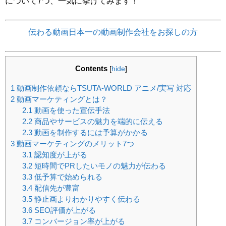
について7つ、一気に挙げてみます！
伝わる動画日本一の動画制作会社をお探しの方
Contents
[
hide
]
1
動画制作依頼ならTSUTA-WORLD アニメ/実写 対応
2
動画マーケティングとは？
2.1
動画を使った宣伝手法
2.2
商品やサービスの魅力を端的に伝える
2.3
動画を制作するには予算がかかる
3
動画マーケティングのメリット7つ
3.1
認知度が上がる
3.2
短時間でPRしたいモノの魅力が伝わる
3.3
低予算で始められる
3.4
配信先が豊富
3.5
静止画よりわかりやすく伝わる
3.6
SEO評価が上がる
3.7
コンバージョン率が上がる