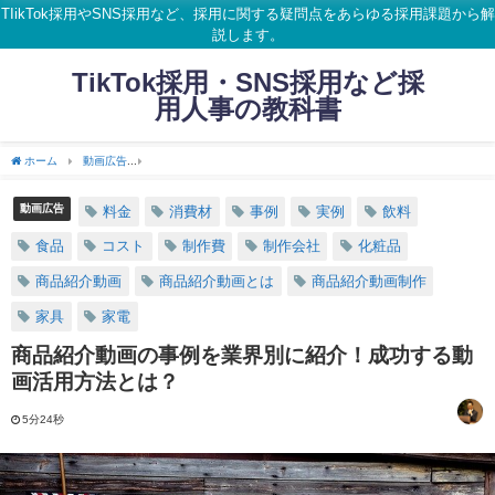
TIikTok採用やSNS採用など、採用に関する疑問点をあらゆる採用課題から解
説します。
TikTok採用・SNS採用など採
用人事の教科書
ホーム
動画広告
商品紹介動画の事例を業界別に紹介！成功する動画活用方法とは？
動画広告
料金
消費材
事例
実例
飲料
食品
コスト
制作費
制作会社
化粧品
商品紹介動画
商品紹介動画とは
商品紹介動画制作
家具
家電
商品紹介動画の事例を業界別に紹介！成功する動
画活用方法とは？
5分24秒