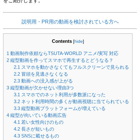
をご紹介します。
説明用・PR用の動画を検討されている方へ
Contents
[
hide
]
1
動画制作依頼ならTSUTA-WORLD アニメ/実写 対応
2
縦型動画を作ってスマホで再生するとどうなる？
2.1
スマホを動かさなくてもフルスクリーンで見られる
2.2
冒頭を見逃さなくなる
2.3
動画への没入感が上がる
3
縦型動画が欠かせない理由3つ
3.1
スマホでのネット利用が多数派になった
3.2
ネット利用時間の多くが動画視聴に当てられている
3.3
縦型動画プラットフォームが増えている
4
縦型が向いている動画広告
4.1
若い女性向けのもの
4.2
長さが短いもの
4.3
SNSに載せるもの