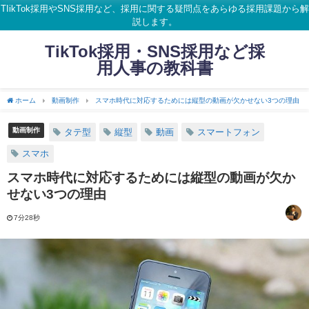
TIikTok採用やSNS採用など、採用に関する疑問点をあらゆる採用課題から解
説します。
TikTok採用・SNS採用など採
用人事の教科書
ホーム
動画制作
スマホ時代に対応するためには縦型の動画が欠かせない3つの理由
動画制作
タテ型
縦型
動画
スマートフォン
スマホ
スマホ時代に対応するためには縦型の動画が欠か
せない3つの理由
7分28秒