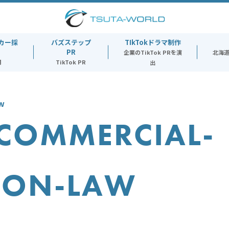
カー採
バズステップ
TIkTokドラマ制作
PR
企業のTikTok PRを演
北海
用
TikTok PR
出
aw
-COMMERCIAL-
ION-LAW