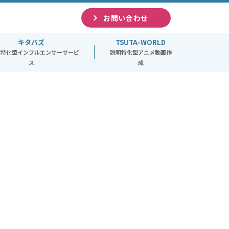
お問い合わせ
キタバズ
TSUTA-WORLD
道特化型インフルエンサーサービ
説明特化型アニメ動画作
ス
成