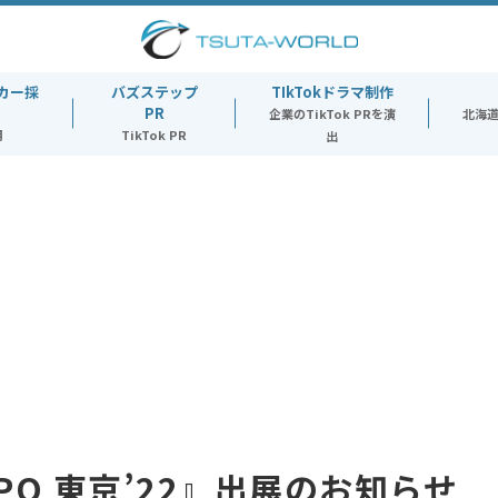
カー採
バズステップ
TIkTokドラマ制作
PR
企業のTikTok PRを演
北海
用
TikTok PR
出
O 東京’22』出展のお知らせ