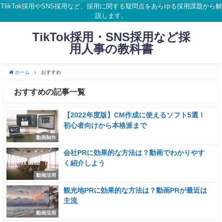
TIikTok採用やSNS採用など、採用に関する疑問点をあらゆる採用課題から解
説します。
TikTok採用・SNS採用など採
用人事の教科書
ホーム
おすすめ
おすすめの記事一覧
【2022年度版】CM作成に使えるソフト5選！
初心者向けから本格派まで
動画制作
会社PRに効果的な方法は？動画でわかりやす
く紹介しよう
動画活用
観光地PRに効果的な方法は？動画PRが最近は
主流
動画活用