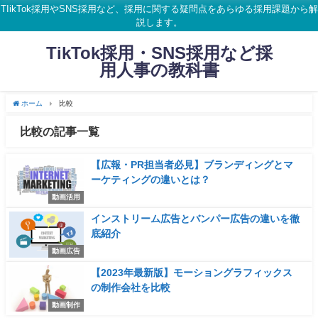
TIikTok採用やSNS採用など、採用に関する疑問点をあらゆる採用課題から解
説します。
TikTok採用・SNS採用など採
用人事の教科書
ホーム
比較
比較の記事一覧
【広報・PR担当者必見】ブランディングとマ
ーケティングの違いとは？
動画活用
インストリーム広告とバンパー広告の違いを徹
底紹介
動画広告
【2023年最新版】モーショングラフィックス
の制作会社を比較
動画制作