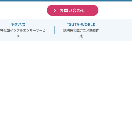
お問い合わせ
キタバズ
TSUTA-WORLD
道特化型インフルエンサーサービ
説明特化型アニメ動画作
ス
成