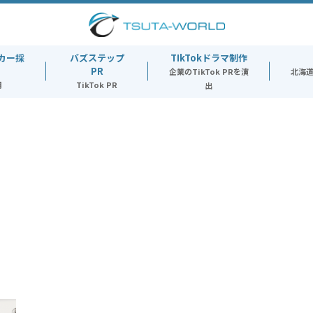
カー採
バズステップ
TIkTokドラマ制作
PR
企業のTikTok PRを演
北海
用
TikTok PR
出