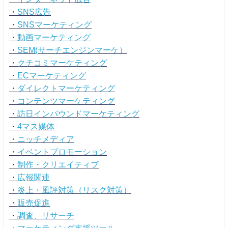
・
SNS広告
・
SNSマーケティング
・
動画マーケティング
・
SEM(サーチエンジンマーケ）
・
クチコミマーケティング
・
ECマーケティング
・
ダイレクトマーケティング
・
コンテンツマーケティング
・
訪日インバウンドマーケティング
・
4マス媒体
・
ニッチメディア
・
イベントプロモーション
・
制作・クリエイティブ
・
広報関連
・
炎上・風評対策（リスク対策）
・
販売促進
・
調査、リサーチ
・
マーケティング支援ツール