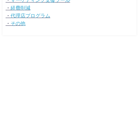
・
経費削減
・
代理店プログラム
・
その他
広告マーケティング資料ポータルサイト TSUTA-MARKE MEDIA All Rights