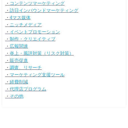
・
コンテンツマーケティング
・
訪日インバウンドマーケティング
・
4マス媒体
・
ニッチメディア
・
イベントプロモーション
・
制作・クリエイティブ
・
広報関連
・
炎上・風評対策（リスク対策）
・
販売促進
・
調査、リサーチ
・
マーケティング支援ツール
・
経費削減
・
代理店プログラム
・
その他