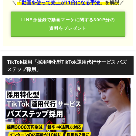
＼
「
動画を使って売上が11倍になる手法
」を解説
／
LINE@登録で動画マーケに関する300P分の
資料をプレゼント
TikTok採用「採用特化型TikTok運用代行サービス バズ
ステップ採用」