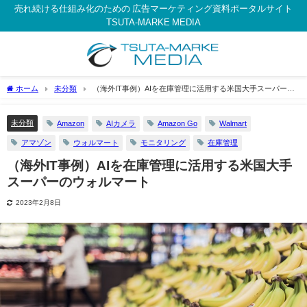
売れ続ける仕組み化のための 広告マーケティング資料ポータルサイト
TSUTA-MARKE MEDIA
ホーム
未分類
（海外IT事例）AIを在庫管理に活用する米国大手スーパーの
ウォルマート
未分類
Amazon
AIカメラ
Amazon Go
Walmart
アマゾン
ウォルマート
モニタリング
在庫管理
（海外IT事例）AIを在庫管理に活用する米国大手
スーパーのウォルマート
2023年2月8日