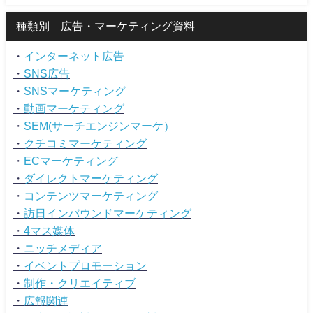
種類別 広告・マーケティング資料
・
インターネット広告
・
SNS広告
・
SNSマーケティング
・
動画マーケティング
・
SEM(サーチエンジンマーケ）
・
クチコミマーケティング
・
ECマーケティング
・
ダイレクトマーケティング
・
コンテンツマーケティング
・
訪日インバウンドマーケティング
・
4マス媒体
・
ニッチメディア
・
イベントプロモーション
・
制作・クリエイティブ
・
広報関連