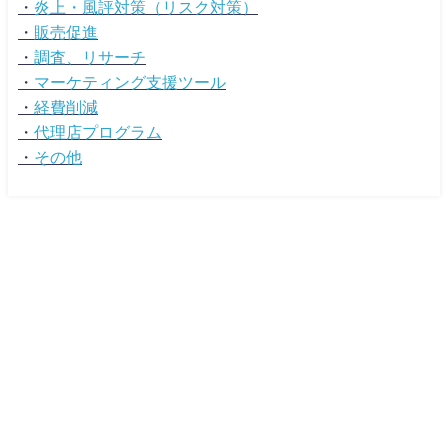
・
炎上・風評対策（リスク対策）
・
販売促進
・
調査、リサーチ
・
マーケティング支援ツール
・
経費削減
・
代理店プログラム
・
その他