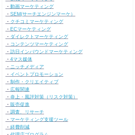
・
動画マーケティング
・
SEM(サーチエンジンマーケ）
・
クチコミマーケティング
・
ECマーケティング
・
ダイレクトマーケティング
・
コンテンツマーケティング
・
訪日インバウンドマーケティング
・
4マス媒体
・
ニッチメディア
・
イベントプロモーション
・
制作・クリエイティブ
・
広報関連
・
炎上・風評対策（リスク対策）
・
販売促進
・
調査、リサーチ
・
マーケティング支援ツール
・
経費削減
・
代理店プログラム