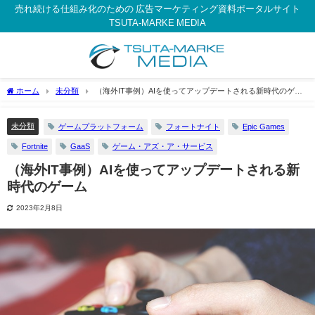
売れ続ける仕組み化のための 広告マーケティング資料ポータルサイト
TSUTA-MARKE MEDIA
ホーム
未分類
（海外IT事例）AIを使ってアップデートされる新時代のゲー
ム
未分類
ゲームプラットフォーム
フォートナイト
Epic Games
Fortnite
GaaS
ゲーム・アズ・ア・サービス
（海外IT事例）AIを使ってアップデートされる新
時代のゲーム
2023年2月8日