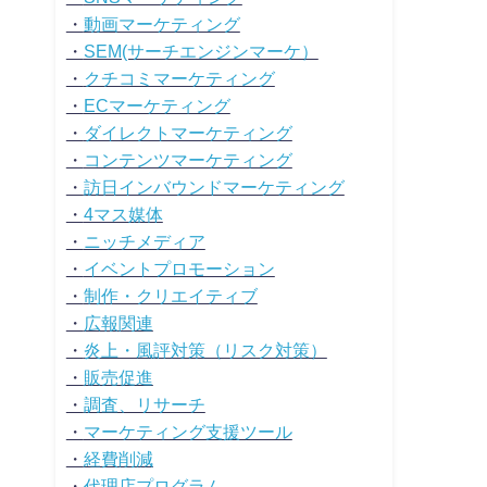
・
動画マーケティング
・
SEM(サーチエンジンマーケ）
・
クチコミマーケティング
・
ECマーケティング
・
ダイレクトマーケティング
・
コンテンツマーケティング
・
訪日インバウンドマーケティング
・
4マス媒体
・
ニッチメディア
・
イベントプロモーション
・
制作・クリエイティブ
・
広報関連
・
炎上・風評対策（リスク対策）
・
販売促進
・
調査、リサーチ
・
マーケティング支援ツール
・
経費削減
・
代理店プログラム