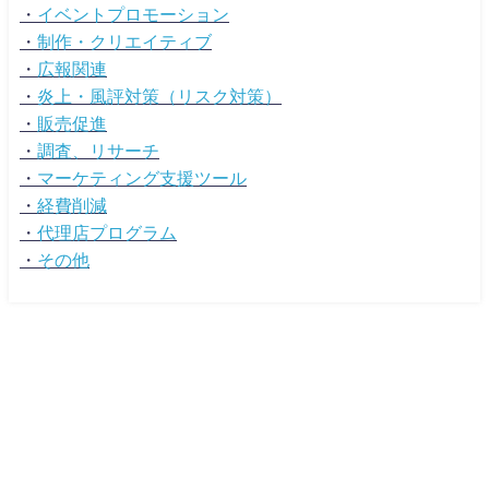
・
イベントプロモーション
・
制作・クリエイティブ
・
広報関連
・
炎上・風評対策（リスク対策）
・
販売促進
・
調査、リサーチ
・
マーケティング支援ツール
・
経費削減
・
代理店プログラム
・
その他