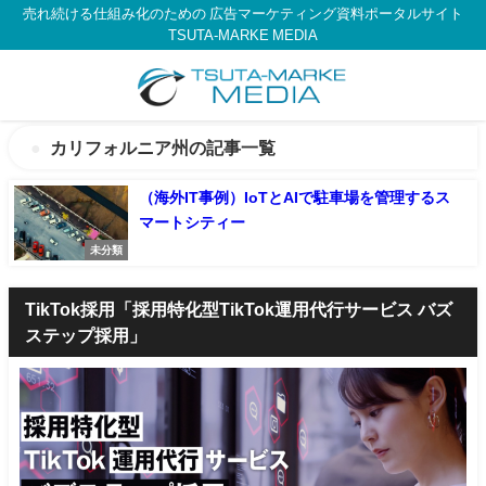
売れ続ける仕組み化のための 広告マーケティング資料ポータルサイト
TSUTA-MARKE MEDIA
カリフォルニア州の記事一覧
（海外IT事例）IoTとAIで駐車場を管理するス
マートシティー
未分類
TikTok採用「採用特化型TikTok運用代行サービス バズ
ステップ採用」