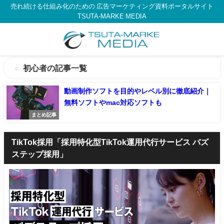
売れ続ける仕組み化のための 広告マーケティング資料ポータルサイト
TSUTA-MARKE MEDIA
初心者の記事一覧
動画制作ソフトを目的やレベル別に徹底紹介｜
無料ソフトやmac対応ソフトも
まとめ記事
TikTok採用「採用特化型TikTok運用代行サービス バズ
ステップ採用」