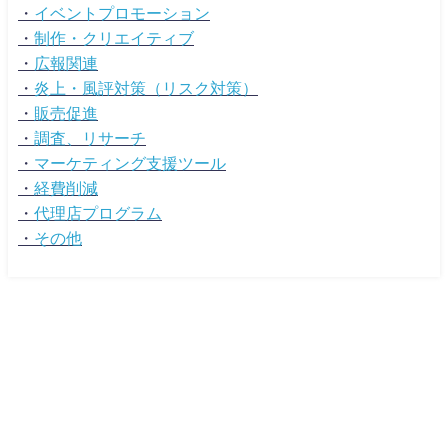
・
イベントプロモーション
・
制作・クリエイティブ
・
広報関連
・
炎上・風評対策（リスク対策）
・
販売促進
・
調査、リサーチ
・
マーケティング支援ツール
・
経費削減
・
代理店プログラム
・
その他