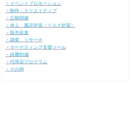
・
イベントプロモーション
・
制作・クリエイティブ
・
広報関連
・
炎上・風評対策（リスク対策）
・
販売促進
・
調査、リサーチ
・
マーケティング支援ツール
・
経費削減
・
代理店プログラム
・
その他