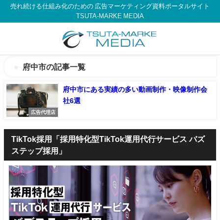
売れ続ける仕組み化のための 広告マーケティング資料ポータルサイト
TSUTA-MARKE MEDIA
府中市の記事一覧
府中市にある実績の多い動画制作・映像制作会
社6選
広告代理店
TikTok採用「採用特化型TikTok運用代行サービス バズ
ステップ採用」