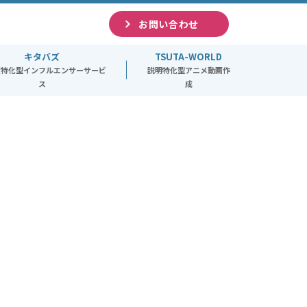
お問い合わせ
キタバズ
TSUTA-WORLD
道特化型インフルエンサーサービ
説明特化型アニメ動画作
ス
成