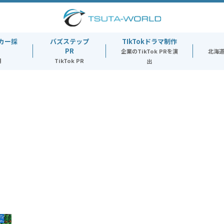
カー採
バズステップ
TIkTokドラマ制作
PR
企業のTikTok PRを演
北海
用
TikTok PR
出