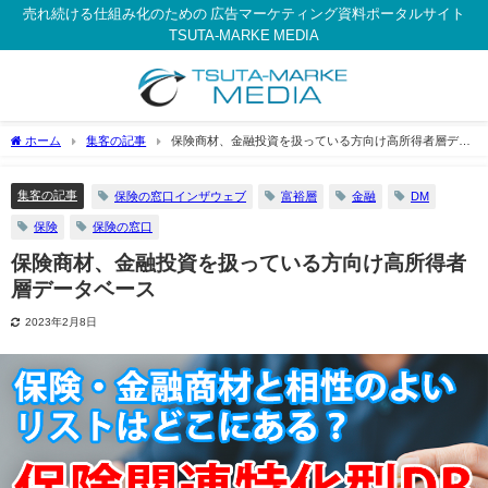
売れ続ける仕組み化のための 広告マーケティング資料ポータルサイト
TSUTA-MARKE MEDIA
ホーム
集客の記事
保険商材、金融投資を扱っている方向け高所得者層デー
タベース
集客の記事
保険の窓口インザウェブ
富裕層
金融
DM
保険
保険の窓口
保険商材、金融投資を扱っている方向け高所得者
層データベース
2023年2月8日