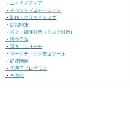
・
ニッチメディア
・
イベントプロモーション
・
制作・クリエイティブ
・
広報関連
・
炎上・風評対策（リスク対策）
・
販売促進
・
調査、リサーチ
・
マーケティング支援ツール
・
経費削減
・
代理店プログラム
・
その他