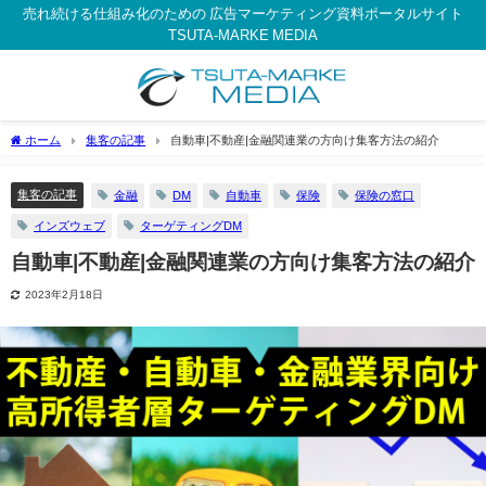
売れ続ける仕組み化のための 広告マーケティング資料ポータルサイト
TSUTA-MARKE MEDIA
ホーム
集客の記事
自動車|不動産|金融関連業の方向け集客方法の紹介
集客の記事
金融
DM
自動車
保険
保険の窓口
インズウェブ
ターゲティングDM
自動車|不動産|金融関連業の方向け集客方法の紹介
2023年2月18日