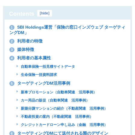
Contents
[
hide
]
SBI Holdings運営「保険の窓口インズウェブ ターゲティ
1
ングDM」
利用者の特徴
2
媒体特徴
3
利用者の基本属性
4
自動車保険一括見積サイトデータ
生命保険一括資料請求
ターゲティングDM活用事例
5
新車プロモーション（自動車関連 活用事例）
カー用品の販促（自動車関連 活用事例）
新築分譲マンションの紹介（不動産関連 活用事例）
不動産投資の案内（不動産関連 活用事例）
クレジットカードローン申し込み（金融 活用事例）
ターゲティングDMにて送付される際のデザイン
6