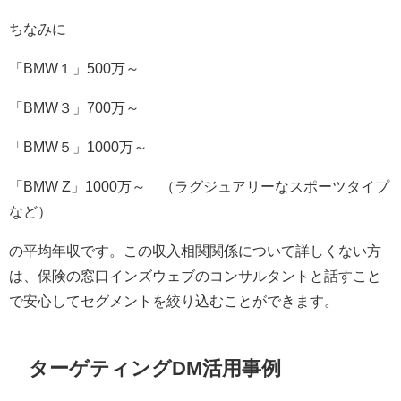
ちなみに
「
BMW
１」
500
万～
「
BMW
３」
700
万～
「
BMW
５」
1000
万～
「
BMW Z
」
1000
万～ （ラグジュアリーなスポーツタイプ
など）
の平均年収です。この収入相関関係について詳しくない方
は、保険の窓口インズウェブのコンサルタントと話すこと
で安心してセグメントを絞り込むことができます。
ターゲティング
DM
活用事例