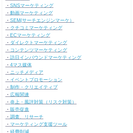
・
SNSマーケティング
・
動画マーケティング
・
SEM(サーチエンジンマーケ）
・
クチコミマーケティング
・
ECマーケティング
・
ダイレクトマーケティング
・
コンテンツマーケティング
・
訪日インバウンドマーケティング
・
4マス媒体
・
ニッチメディア
・
イベントプロモーション
・
制作・クリエイティブ
・
広報関連
・
炎上・風評対策（リスク対策）
・
販売促進
・
調査、リサーチ
・
マーケティング支援ツール
・
経費削減