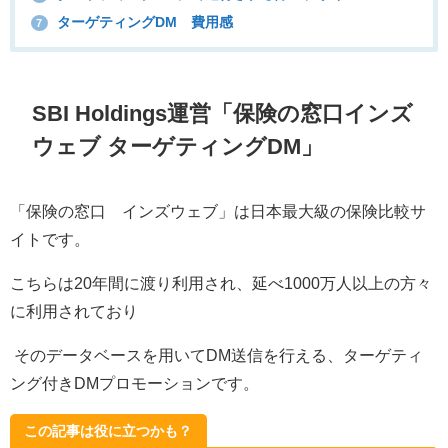
ターゲティングDM 費用感
7
SBI Holdings
運営「保険の窓口インズ
ウェブ ターゲティング
DM
」
「保険の窓口 インズウェブ」は日本最大級の保険比較サ
イトです。
こちらは
20
年間に渡り利用され、延べ
1000
万人以上の方々
に利用されており
そのデータベースを用いて
DM
送信を行える、ターゲティ
ング付き
DM
プロモーションです。
この記事は役に立つかも？