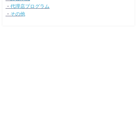
・
代理店プログラム
・
その他
広告マーケティング資料ポータルサイト TSUTA-MARKE MEDIA All Rights
Reserved.