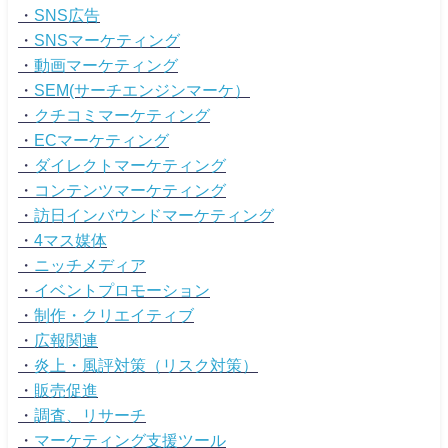
・
SNS広告
・
SNSマーケティング
・
動画マーケティング
・
SEM(サーチエンジンマーケ）
・
クチコミマーケティング
・
ECマーケティング
・
ダイレクトマーケティング
・
コンテンツマーケティング
・
訪日インバウンドマーケティング
・
4マス媒体
・
ニッチメディア
・
イベントプロモーション
・
制作・クリエイティブ
・
広報関連
・
炎上・風評対策（リスク対策）
・
販売促進
・
調査、リサーチ
・
マーケティング支援ツール