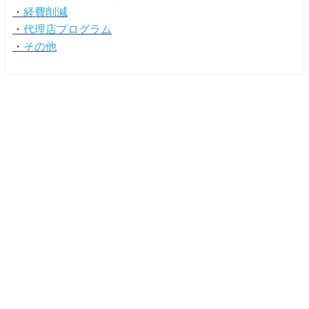
・
経費削減
・
代理店プログラム
・
その他
広告マーケティング資料ポータルサイト TSUTA-MARKE MEDIA All Rights