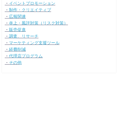
・
イベントプロモーション
・
制作・クリエイティブ
・
広報関連
・
炎上・風評対策（リスク対策）
・
販売促進
・
調査、リサーチ
・
マーケティング支援ツール
・
経費削減
・
代理店プログラム
・
その他