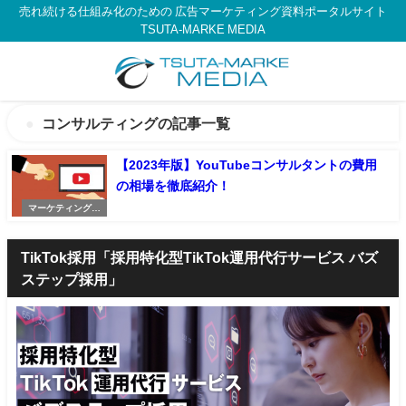
売れ続ける仕組み化のための 広告マーケティング資料ポータルサイト
TSUTA-MARKE MEDIA
コンサルティングの記事一覧
【2023年版】YouTubeコンサルタントの費用
の相場を徹底紹介！
マーケティングの
記事
TikTok採用「採用特化型TikTok運用代行サービス バズ
ステップ採用」