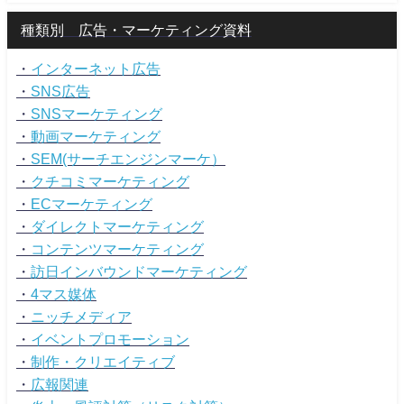
種類別 広告・マーケティング資料
・
インターネット広告
・
SNS広告
・
SNSマーケティング
・
動画マーケティング
・
SEM(サーチエンジンマーケ）
・
クチコミマーケティング
・
ECマーケティング
・
ダイレクトマーケティング
・
コンテンツマーケティング
・
訪日インバウンドマーケティング
・
4マス媒体
・
ニッチメディア
・
イベントプロモーション
・
制作・クリエイティブ
・
広報関連