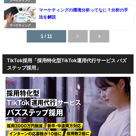
マーケティングの
記事
マーケティングの環境分析ってなに？分析の手
法を解説
マーケティングの
記事
1 / 11
TikTok採用「採用特化型TikTok運用代行サービス バズ
ステップ採用」