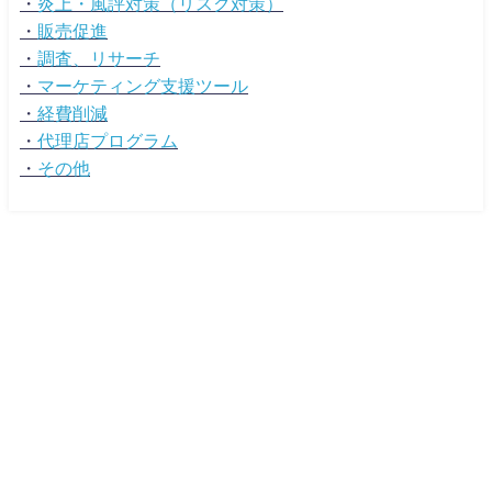
・
炎上・風評対策（リスク対策）
・
販売促進
・
調査、リサーチ
・
マーケティング支援ツール
・
経費削減
・
代理店プログラム
・
その他