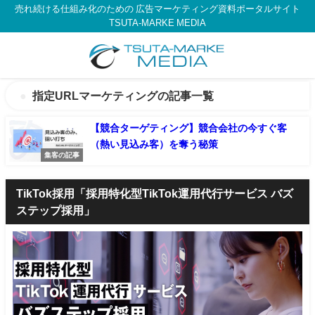
売れ続ける仕組み化のための 広告マーケティング資料ポータルサイト
TSUTA-MARKE MEDIA
指定URLマーケティングの記事一覧
【競合ターゲティング】競合会社の今すぐ客
（熱い見込み客）を奪う秘策
集客の記事
TikTok採用「採用特化型TikTok運用代行サービス バズ
ステップ採用」