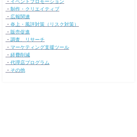
・
イベントプロモーション
・
制作・クリエイティブ
・
広報関連
・
炎上・風評対策（リスク対策）
・
販売促進
・
調査、リサーチ
・
マーケティング支援ツール
・
経費削減
・
代理店プログラム
・
その他