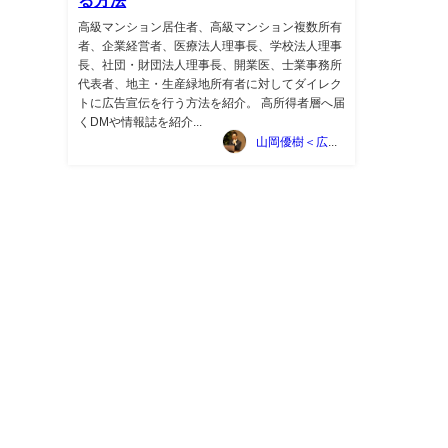
高級マンション居住者、高級マンション複数所有
者、企業経営者、医療法人理事長、学校法人理事
長、社団・財団法人理事長、開業医、士業事務所
代表者、地主・生産緑地所有者に対してダイレク
トに広告宣伝を行う方法を紹介。 高所得者層へ届
くDMや情報誌を紹介...
山岡優樹＜広告マーケティング資料ポータルサイト TSUTA-MARKE＞