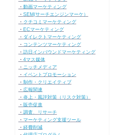
・
動画マーケティング
・
SEM(サーチエンジンマーケ）
・
クチコミマーケティング
・
ECマーケティング
・
ダイレクトマーケティング
・
コンテンツマーケティング
・
訪日インバウンドマーケティング
・
4マス媒体
・
ニッチメディア
・
イベントプロモーション
・
制作・クリエイティブ
・
広報関連
・
炎上・風評対策（リスク対策）
・
販売促進
・
調査、リサーチ
・
マーケティング支援ツール
・
経費削減
・
代理店プログラム