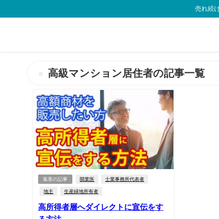
売れ続け
高級マンション居住者の記事一覧
集客の記事
開業医
士業事務所代表者
地主
生産緑地所有者
高所得者層へダイレクトに宣伝をす
る方法