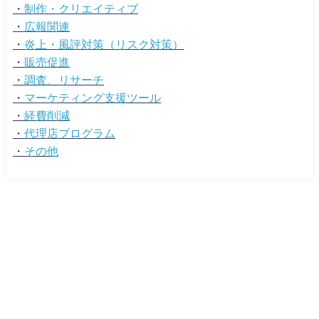
・
制作・クリエイティブ
・
広報関連
・
炎上・風評対策（リスク対策）
・
販売促進
・
調査、リサーチ
・
マーケティング支援ツール
・
経費削減
・
代理店プログラム
・
その他