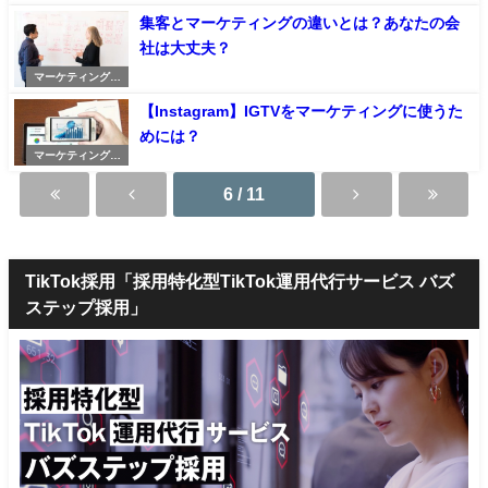
記事
集客とマーケティングの違いとは？あなたの会
社は大丈夫？
マーケティングの
記事
【Instagram】IGTVをマーケティングに使うた
めには？
マーケティングの
記事
6 / 11
TikTok採用「採用特化型TikTok運用代行サービス バズ
ステップ採用」