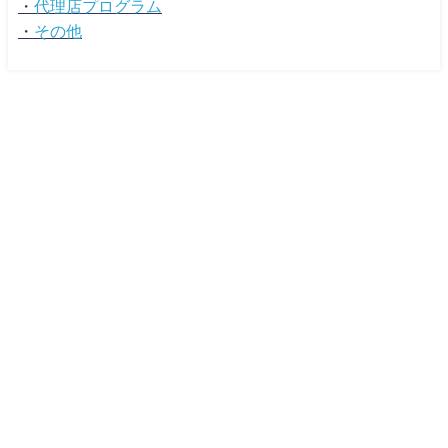
・
代理店プログラム
・
その他
広告マーケティング資料ポータルサイト TSUTA-MARKE MEDIA All Rights
Reserved.