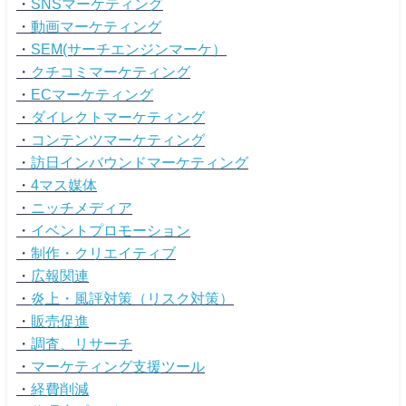
・
SNSマーケティング
・
動画マーケティング
・
SEM(サーチエンジンマーケ）
・
クチコミマーケティング
・
ECマーケティング
・
ダイレクトマーケティング
・
コンテンツマーケティング
・
訪日インバウンドマーケティング
・
4マス媒体
・
ニッチメディア
・
イベントプロモーション
・
制作・クリエイティブ
・
広報関連
・
炎上・風評対策（リスク対策）
・
販売促進
・
調査、リサーチ
・
マーケティング支援ツール
・
経費削減