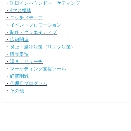
・
訪日インバウンドマーケティング
・
4マス媒体
・
ニッチメディア
・
イベントプロモーション
・
制作・クリエイティブ
・
広報関連
・
炎上・風評対策（リスク対策）
・
販売促進
・
調査、リサーチ
・
マーケティング支援ツール
・
経費削減
・
代理店プログラム
・
その他