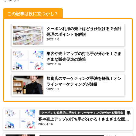
この記事は役に立つかも？
クーポン利用の売上はどう仕訳ける？会計
処理のポイントを解説
2022.4.6
集客や売上アップの打ち手が分かる！さま
ざまな販売促進の施策
2022.4.16
飲食店のマーケティング手法を解説！オン
ラインマーケティングが注目
2022.5.1
集
クーポンを効果的に活かしたマーケティングが分かる資料集
客や売上アップの打ち手が分かる！さまざまな販売
2022.4.16
促進の施策