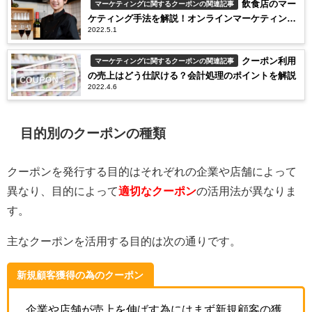
飲食店のマー
マーケティングに関するクーポンの関連記事
ケティング手法を解説！オンラインマーケティング
2022.5.1
が注目
クーポン利用
マーケティングに関するクーポンの関連記事
の売上はどう仕訳ける？会計処理のポイントを解説
2022.4.6
目的別のクーポンの種類
クーポンを発行する目的はそれぞれの企業や店舗によって
異なり、目的によって
適切なクーポン
の活用法が異なりま
す。
主なクーポンを活用する目的は次の通りです。
新規顧客獲得の為のクーポン
企業や店舗が売上を伸ばす為にはまず新規顧客の獲