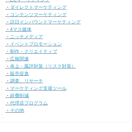
・
ダイレクトマーケティング
・
コンテンツマーケティング
・
訪日インバウンドマーケティング
・
4マス媒体
・
ニッチメディア
・
イベントプロモーション
・
制作・クリエイティブ
・
広報関連
・
炎上・風評対策（リスク対策）
・
販売促進
・
調査、リサーチ
・
マーケティング支援ツール
・
経費削減
・
代理店プログラム
・
その他