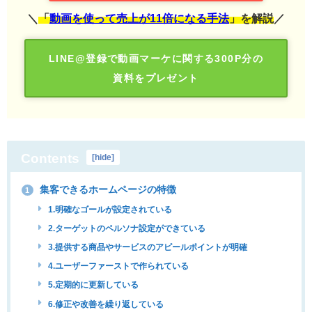
＼
「
動画を使って売上が11倍になる手法
」を解説
／
LINE@登録で動画マーケに関する300P分の
資料をプレゼント
Contents
[
hide
]
集客できるホームページの特徴
1
1.明確なゴールが設定されている
2.ターゲットのペルソナ設定ができている
3.提供する商品やサービスのアピールポイントが明確
4.ユーザーファーストで作られている
5.定期的に更新している
6.修正や改善を繰り返している