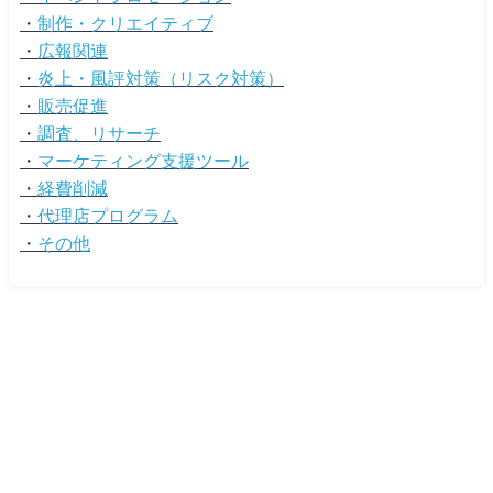
・
制作・クリエイティブ
・
広報関連
・
炎上・風評対策（リスク対策）
・
販売促進
・
調査、リサーチ
・
マーケティング支援ツール
・
経費削減
・
代理店プログラム
・
その他