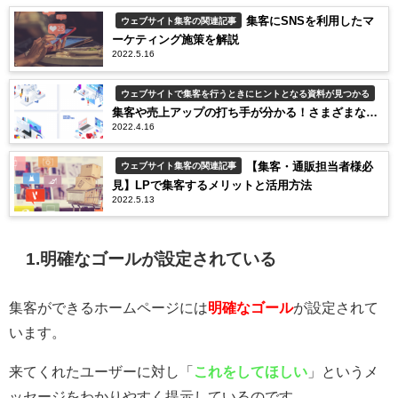
集客にSNSを利用したマ
ウェブサイト集客の関連記事
ーケティング施策を解説
2022.5.16
ウェブサイトで集客を行うときにヒントとなる資料が見つかる
集客や売上アップの打ち手が分かる！さまざまな販
2022.4.16
売促進の施策
【集客・通販担当者様必
ウェブサイト集客の関連記事
見】LPで集客するメリットと活用方法
2022.5.13
1.明確なゴールが設定されている
集客ができるホームページには
明確なゴール
が設定されて
います。
来てくれたユーザーに対し「
これをしてほしい
」というメ
ッセージをわかりやすく提示しているのです。