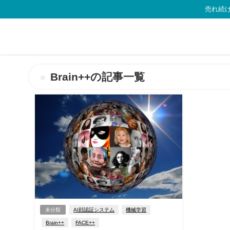
売れ続け
Brain++の記事一覧
未分類
AI顔認証システム
機械学習
Brain++
FACE++