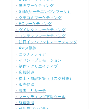
・
動画マーケティング
・
SEM(サーチエンジンマーケ）
・
クチコミマーケティング
・
ECマーケティング
・
ダイレクトマーケティング
・
コンテンツマーケティング
・
訪日インバウンドマーケティング
・
4マス媒体
・
ニッチメディア
・
イベントプロモーション
・
制作・クリエイティブ
・
広報関連
・
炎上・風評対策（リスク対策）
・
販売促進
・
調査、リサーチ
・
マーケティング支援ツール
・
経費削減
・
代理店プログラム