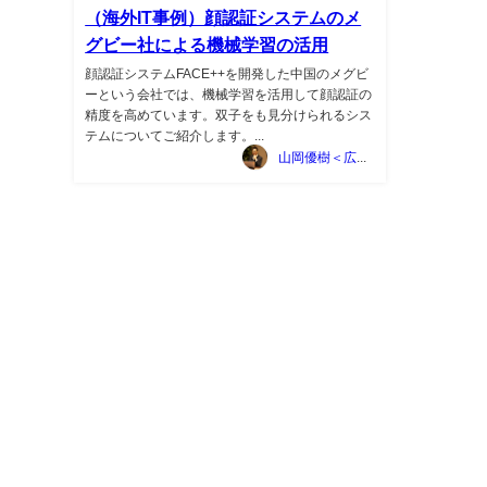
（海外IT事例）顔認証システムのメ
グビー社による機械学習の活用
顔認証システムFACE++を開発した中国のメグビ
ーという会社では、機械学習を活用して顔認証の
精度を高めています。双子をも見分けられるシス
テムについてご紹介します。...
山岡優樹＜広告マーケティング資料ポータルサイト TSUTA-MARKE＞