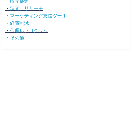
・
販売促進
・
調査、リサーチ
・
マーケティング支援ツール
・
経費削減
・
代理店プログラム
・
その他