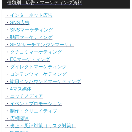
種類別 広告・マーケティング資料
・
インターネット広告
・
SNS広告
・
SNSマーケティング
・
動画マーケティング
・
SEM(サーチエンジンマーケ）
・
クチコミマーケティング
・
ECマーケティング
・
ダイレクトマーケティング
・
コンテンツマーケティング
・
訪日インバウンドマーケティング
・
4マス媒体
・
ニッチメディア
・
イベントプロモーション
・
制作・クリエイティブ
・
広報関連
・
炎上・風評対策（リスク対策）