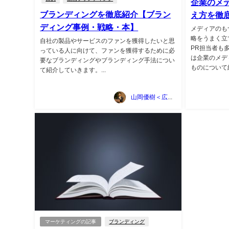
企業のメ
ブランディングを徹底紹介【ブラン
え方を徹
ディング事例・戦略・本】
メディアのも
略をうまく立
自社の製品やサービスのファンを獲得したいと思
PR担当者も
っている人に向けて、ファンを獲得するために必
は企業のメデ
要なブランディングやブランディング手法につい
ものについて紹
て紹介していきます。...
山岡優樹＜広告マーケティング資料ポータルサイト TSUTA-MARKE＞
マーケティングの記事
ブランディング