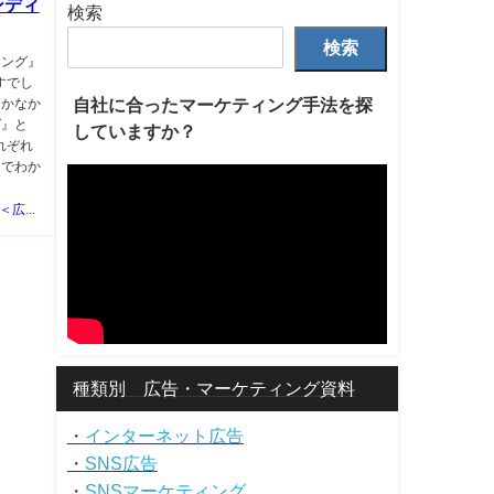
ンディ
検索
検索
ィング』
すでし
自社に合ったマーケティング手法を探
なかなか
グ』と
していますか？
れぞれ
までわか
山岡優樹＜広告マーケティング資料ポータルサイト TSUTA-MARKE＞
種類別 広告・マーケティング資料
・
インターネット広告
・
SNS広告
・
SNSマーケティング