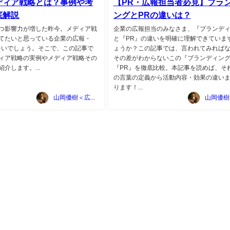
ディア戦略とは？事例や考
【PR・広報担当者必見】ブラ
底解説
ングとPRの違いは？
つ影響力が増した昨今。メディア戦
企業の広報担当のみなさま、『ブランデ
てたいと思っている企業の広報・
と『PR』の違いを明確に理解できていま
多いでしょう。そこで、この記事で
ょうか？この記事では、言われてみれば
ィア戦略の実例やメディア戦略その
その差がわからないこの『ブランディン
介します。...
『PR』を徹底比較。本記事を読めば、そ
の言葉の定義から活動内容・効果の違い
ります！...
山岡優樹＜広告マーケティング資料ポータルサイト TSUTA-MARKE＞