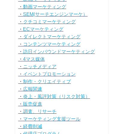
・
動画マーケティング
・
SEM(サーチエンジンマーケ）
・
クチコミマーケティング
・
ECマーケティング
・
ダイレクトマーケティング
・
コンテンツマーケティング
・
訪日インバウンドマーケティング
・
4マス媒体
・
ニッチメディア
・
イベントプロモーション
・
制作・クリエイティブ
・
広報関連
・
炎上・風評対策（リスク対策）
・
販売促進
・
調査、リサーチ
・
マーケティング支援ツール
・
経費削減
・
代理店プログラム