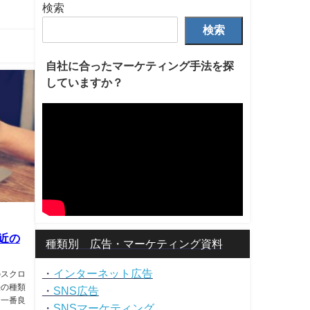
検索
検索
自社に合ったマーケティング手法を探
していますか？
近の
種類別 広告・マーケティング資料
・
インターネット広告
のスクロ
法の種類
・
SNS広告
て一番良
・
SNSマーケティング