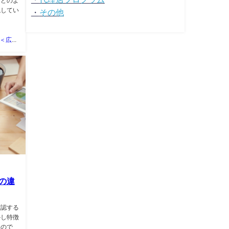
はどのよ
説してい
・
その他
山岡優樹＜広告マーケティング資料ポータルサイト TSUTA-MARKE＞
の違
確認する
かし特徴
もので