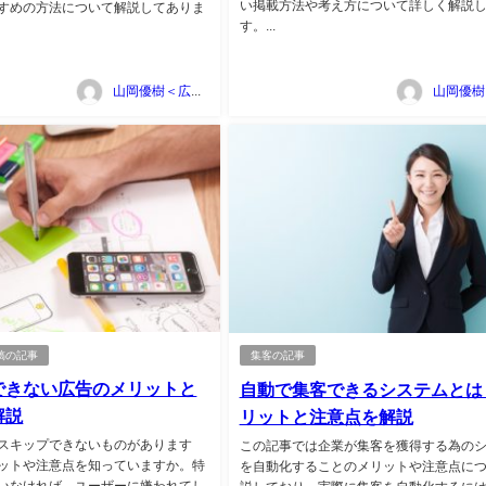
い掲載方法や考え方について詳しく解説
すめの方法について解説してありま
す。...
山岡優樹＜広告マーケティング資料ポータルサイト TSUTA-MARKE＞
稿の記事
集客の記事
できない広告のメリットと
自動で集客できるシステムとは
解説
リットと注意点を解説
スキップできないものがあります
この記事では企業が集客を獲得する為の
ットや注意点を知っていますか。特
を自動化することのメリットや注意点に
いなければ、ユーザーに嫌われてし