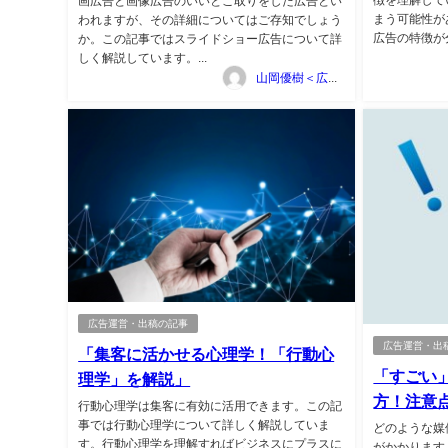
画広告と画像広告のいいとこ取りをした広告とい
まう可能性が
われますが、その詳細についてはご存知でしょう
広告の特徴が
か。この記事ではスライドショー広告について詳
しく解説しています。...
山岡優樹＜広告マーケティング資料ポータルサイト TSUTA-MARKE＞
広告運営・出稿の記事
広告運営・出
「集客に活かせる心理学！「行動心
「すごい
理学」を解説」
方！注意
行動心理学は集客に有効に活用できます。この記
事では行動心理学について詳しく解説していま
どのような媒
す。行動心理学を理解すればビジネスにプラスに
がかかります