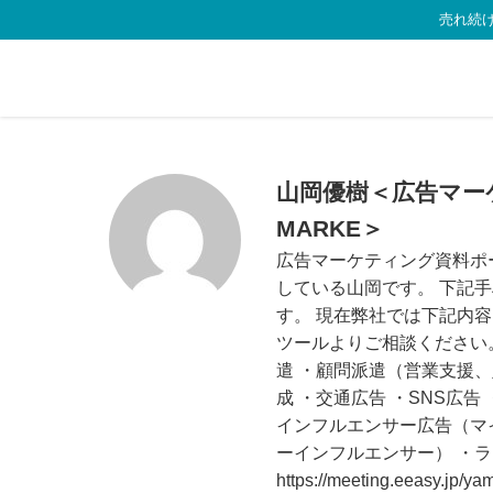
売れ続け
山岡優樹＜広告マーケ
MARKE＞
広告マーケティング資料ポータル
している山岡です。 下記
す。 現在弊社では下記内
ツールよりご相談ください。
遣 ・顧問派遣（営業支援、財
成 ・交通広告 ・SNS広告 ・SN
インフルエンサー広告（マ
ーインフルエンサー） ・ラ
https://meeting.eeasy.