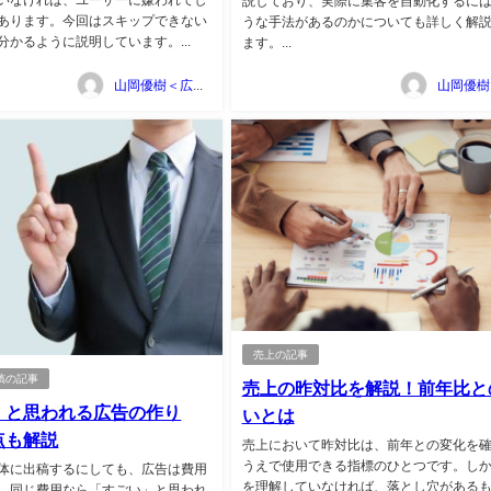
説しており、実際に集客を自動化するに
あります。今回はスキップできない
うな手法があるのかについても詳しく解
分かるように説明しています。...
ます。...
山岡優樹＜広告マーケティング資料ポータルサイト TSUTA-MARKE＞
売上の記事
稿の記事
売上の昨対比を解説！前年比と
」と思われる広告の作り
いとは
点も解説
売上において昨対比は、前年との変化を
うえで使用できる指標のひとつです。し
体に出稿するにしても、広告は費用
を理解していなければ、落とし穴がある
。同じ費用なら「すごい」と思われ