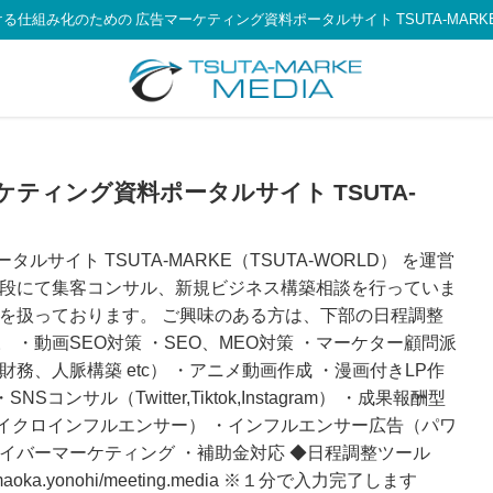
る仕組み化のための 広告マーケティング資料ポータルサイト TSUTA-MARKE 
ティング資料ポータルサイト TSUTA-
サイト TSUTA-MARKE（TSUTA-WORLD） を運営
手段にて集客コンサル、新規ビジネス構築相談を行っていま
容を扱っております。 ご興味のある方は、下部の日程調整
 ・動画SEO対策 ・SEO、MEO対策 ・マーケター顧問派
務、人脈構築 etc） ・アニメ動画作成 ・漫画付きLP作
Sコンサル（Twitter,Tiktok,Instagram） ・成果報酬型
イクロインフルエンサー） ・インフルエンサー広告（パワ
イバーマーケティング ・補助金対応 ◆日程調整ツール
jp/yamaoka.yonohi/meeting.media ※１分で入力完了します