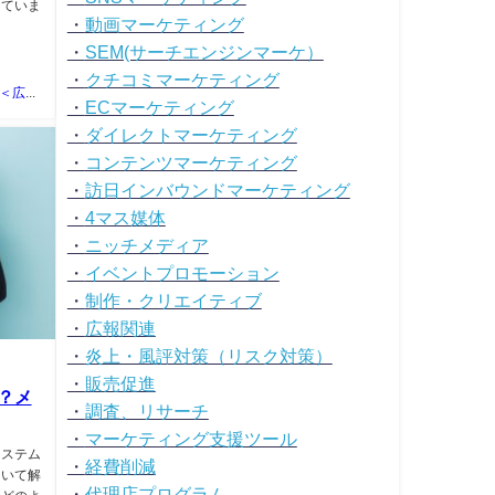
していま
・
動画マーケティング
・
SEM(サーチエンジンマーケ）
・
クチコミマーケティング
山岡優樹＜広告マーケティング資料ポータルサイト TSUTA-MARKE＞
・
ECマーケティング
・
ダイレクトマーケティング
・
コンテンツマーケティング
・
訪日インバウンドマーケティング
・
4マス媒体
・
ニッチメディア
・
イベントプロモーション
・
制作・クリエイティブ
・
広報関連
・
炎上・風評対策（リスク対策）
・
販売促進
？メ
・
調査、リサーチ
・
マーケティング支援ツール
システム
・
経費削減
ついて解
・
代理店プログラム