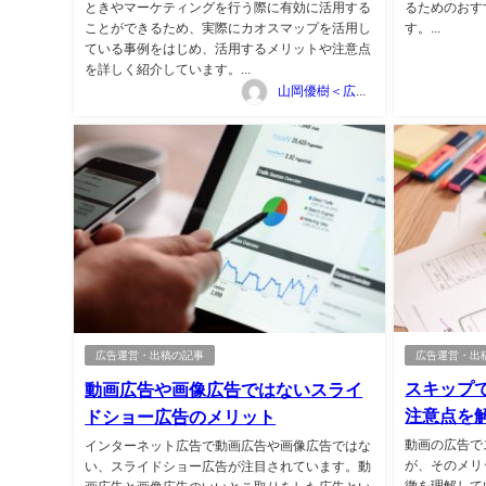
ときやマーケティングを行う際に有効に活用する
るためのおす
ことができるため、実際にカオスマップを活用し
す。...
ている事例をはじめ、活用するメリットや注意点
を詳しく紹介しています。...
山岡優樹＜広告マーケティング資料ポータルサイト TSUTA-MARKE＞
広告運営・出
広告運営・出稿の記事
スキップ
動画広告や画像広告ではないスライ
注意点を
ドショー広告のメリット
動画の広告で
インターネット広告で動画広告や画像広告ではな
が、そのメリ
い、スライドショー広告が注目されています。動
徴を理解して